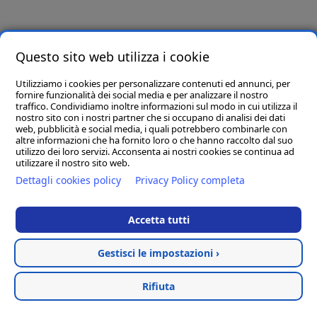
Salerno
A Salerno migliaia di famiglie e
Questo sito web utilizza i cookie
coppie di sposi hanno deciso di
arredare le loro case preferendo i
Utilizziamo i cookies per personalizzare contenuti ed annunci, per
prodotti di Dotolo Mobili.
... more
fornire funzionalità dei social media e per analizzare il nostro
traffico. Condividiamo inoltre informazioni sul modo in cui utilizza il
nostro sito con i nostri partner che si occupano di analisi dei dati
Arredare Casa Potenza
web, pubblicità e social media, i quali potrebbero combinarle con
altre informazioni che ha fornito loro o che hanno raccolto dal suo
utilizzo dei loro servizi. Acconsenta ai nostri cookies se continua ad
A Potenza offriamo il meglio del
utilizzare il nostro sito web.
design creato dai più importanti
Dettagli cookies policy
Privacy Policy completa
marchi italiani del settore: dalle
cucine agli ambienti giorno, dalle
Accetta tutti
camere da letto a quelle per
bambini, dai divani alle poltrone-
Gestisci le impostazioni ›
relax...
... more
Rifiuta
Arredamento Classico