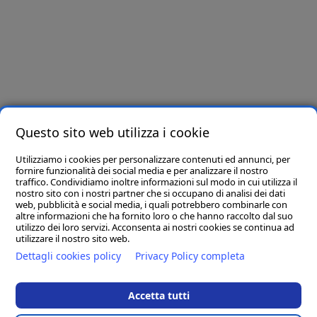
Newsletter
Iscriviti e riceverai per primo offerte e novità!
Letta e compresa l’informativa privacy presente in
questo link
, ai sensi dell’art. 6
del Regolamento Europeo in materia di Protezione dei Dati n. 679/2016, dichiaro di
essere maggiore di 16 anni e presto il consenso all’utilizzo dei miei dati per finalità
Questo sito web utilizza i cookie
promozionali.
Utilizziamo i cookies per personalizzare contenuti ed annunci, per
Seguici su
fornire funzionalità dei social media e per analizzare il nostro
traffico. Condividiamo inoltre informazioni sul modo in cui utilizza il
nostro sito con i nostri partner che si occupano di analisi dei dati
web, pubblicità e social media, i quali potrebbero combinarle con
altre informazioni che ha fornito loro o che hanno raccolto dal suo
utilizzo dei loro servizi. Acconsenta ai nostri cookies se continua ad
utilizzare il nostro sito web.
Dettagli cookies policy
Privacy Policy completa
Accetta tutti
D.M. Arreda srl
- Sede Legale: 83036 MIRABELLA ECLANO (AV) VIA
PORTA DI FERRO SNC