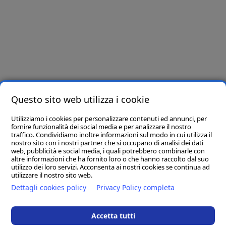
Newsletter
Iscriviti e riceverai per primo offerte e novità!
Letta e compresa l’informativa privacy presente in
questo link
, ai sensi dell’art. 6
del Regolamento Europeo in materia di Protezione dei Dati n. 679/2016, dichiaro di
essere maggiore di 16 anni e presto il consenso all’utilizzo dei miei dati per finalità
Questo sito web utilizza i cookie
promozionali.
Utilizziamo i cookies per personalizzare contenuti ed annunci, per
Seguici su
fornire funzionalità dei social media e per analizzare il nostro
traffico. Condividiamo inoltre informazioni sul modo in cui utilizza il
nostro sito con i nostri partner che si occupano di analisi dei dati
web, pubblicità e social media, i quali potrebbero combinarle con
altre informazioni che ha fornito loro o che hanno raccolto dal suo
utilizzo dei loro servizi. Acconsenta ai nostri cookies se continua ad
utilizzare il nostro sito web.
Dettagli cookies policy
Privacy Policy completa
Accetta tutti
D.M. Arreda srl
- Sede Legale: 83036 MIRABELLA ECLANO (AV) VIA