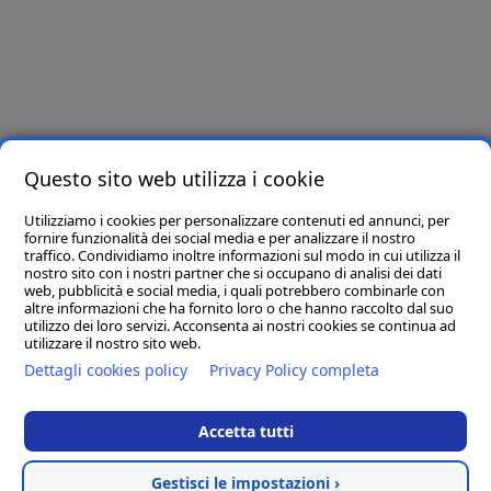
Iscriviti e riceverai per primo offerte e novità!
Letta e compresa l’informativa privacy presente in
questo link
, ai sensi dell’art. 6
del Regolamento Europeo in materia di Protezione dei Dati n. 679/2016, dichiaro di
essere maggiore di 16 anni e presto il consenso all’utilizzo dei miei dati per finalità
Questo sito web utilizza i cookie
promozionali.
Utilizziamo i cookies per personalizzare contenuti ed annunci, per
Seguici su
fornire funzionalità dei social media e per analizzare il nostro
traffico. Condividiamo inoltre informazioni sul modo in cui utilizza il
nostro sito con i nostri partner che si occupano di analisi dei dati
web, pubblicità e social media, i quali potrebbero combinarle con
altre informazioni che ha fornito loro o che hanno raccolto dal suo
utilizzo dei loro servizi. Acconsenta ai nostri cookies se continua ad
utilizzare il nostro sito web.
Dettagli cookies policy
Privacy Policy completa
Accetta tutti
D.M. Arreda srl
- Sede Legale: 83036 MIRABELLA ECLANO (AV) VIA
PORTA DI FERRO SNC
Gestisci le impostazioni ›
P.IVA 02965170646 - Numero REA AV - 195688 - Capitale