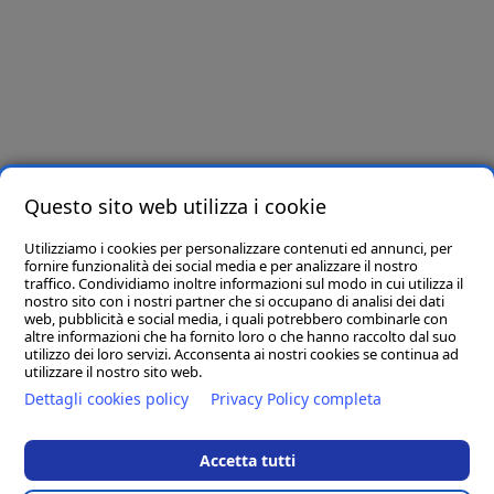
Newsletter
Iscriviti e riceverai per primo offerte e novità!
Letta e compresa l’informativa privacy presente in
questo link
, ai sensi dell’art. 6
del Regolamento Europeo in materia di Protezione dei Dati n. 679/2016, dichiaro di
essere maggiore di 16 anni e presto il consenso all’utilizzo dei miei dati per finalità
Questo sito web utilizza i cookie
promozionali.
Utilizziamo i cookies per personalizzare contenuti ed annunci, per
Seguici su
fornire funzionalità dei social media e per analizzare il nostro
traffico. Condividiamo inoltre informazioni sul modo in cui utilizza il
nostro sito con i nostri partner che si occupano di analisi dei dati
web, pubblicità e social media, i quali potrebbero combinarle con
altre informazioni che ha fornito loro o che hanno raccolto dal suo
utilizzo dei loro servizi. Acconsenta ai nostri cookies se continua ad
utilizzare il nostro sito web.
Dettagli cookies policy
Privacy Policy completa
Accetta tutti
D.M. Arreda srl
- Sede Legale: 83036 MIRABELLA ECLANO (AV) VIA
PORTA DI FERRO SNC