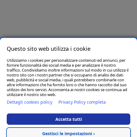
Iscriviti e riceverai per primo offerte e novità!
Letta e compresa l’informativa privacy presente in
questo link
, ai sensi dell’art. 6
del Regolamento Europeo in materia di Protezione dei Dati n. 679/2016, dichiaro di
essere maggiore di 16 anni e presto il consenso all’utilizzo dei miei dati per finalità
Questo sito web utilizza i cookie
promozionali.
Utilizziamo i cookies per personalizzare contenuti ed annunci, per
Seguici su
fornire funzionalità dei social media e per analizzare il nostro
traffico. Condividiamo inoltre informazioni sul modo in cui utilizza il
nostro sito con i nostri partner che si occupano di analisi dei dati
web, pubblicità e social media, i quali potrebbero combinarle con
altre informazioni che ha fornito loro o che hanno raccolto dal suo
utilizzo dei loro servizi. Acconsenta ai nostri cookies se continua ad
utilizzare il nostro sito web.
Dettagli cookies policy
Privacy Policy completa
Accetta tutti
D.M. Arreda srl
- Sede Legale: 83036 MIRABELLA ECLANO (AV) VIA
PORTA DI FERRO SNC
Gestisci le impostazioni ›
P.IVA 02965170646 - Numero REA AV - 195688 - Capitale