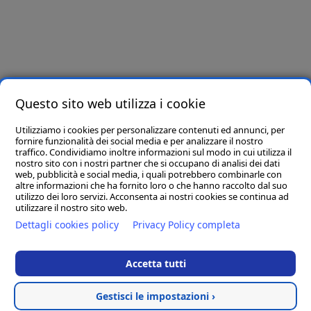
Iscriviti e riceverai per primo offerte e novità!
Letta e compresa l’informativa privacy presente in
questo link
, ai sensi dell’art. 6
del Regolamento Europeo in materia di Protezione dei Dati n. 679/2016, dichiaro di
essere maggiore di 16 anni e presto il consenso all’utilizzo dei miei dati per finalità
Questo sito web utilizza i cookie
promozionali.
Utilizziamo i cookies per personalizzare contenuti ed annunci, per
Seguici su
fornire funzionalità dei social media e per analizzare il nostro
traffico. Condividiamo inoltre informazioni sul modo in cui utilizza il
nostro sito con i nostri partner che si occupano di analisi dei dati
web, pubblicità e social media, i quali potrebbero combinarle con
altre informazioni che ha fornito loro o che hanno raccolto dal suo
utilizzo dei loro servizi. Acconsenta ai nostri cookies se continua ad
utilizzare il nostro sito web.
Dettagli cookies policy
Privacy Policy completa
Accetta tutti
D.M. Arreda srl
- Sede Legale: 83036 MIRABELLA ECLANO (AV) VIA
PORTA DI FERRO SNC
Gestisci le impostazioni ›
P.IVA 02965170646 - Numero REA AV - 195688 - Capitale