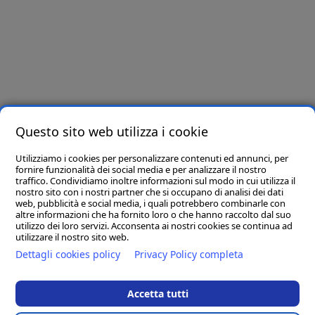
Newsletter
Iscriviti e riceverai per primo offerte e novità!
Letta e compresa l’informativa privacy presente in
questo link
, ai sensi dell’art. 6
del Regolamento Europeo in materia di Protezione dei Dati n. 679/2016, dichiaro di
essere maggiore di 16 anni e presto il consenso all’utilizzo dei miei dati per finalità
Questo sito web utilizza i cookie
promozionali.
Utilizziamo i cookies per personalizzare contenuti ed annunci, per
Seguici su
fornire funzionalità dei social media e per analizzare il nostro
traffico. Condividiamo inoltre informazioni sul modo in cui utilizza il
nostro sito con i nostri partner che si occupano di analisi dei dati
web, pubblicità e social media, i quali potrebbero combinarle con
altre informazioni che ha fornito loro o che hanno raccolto dal suo
utilizzo dei loro servizi. Acconsenta ai nostri cookies se continua ad
utilizzare il nostro sito web.
Dettagli cookies policy
Privacy Policy completa
Accetta tutti
D.M. Arreda srl
- Sede Legale: 83036 MIRABELLA ECLANO (AV) VIA
PORTA DI FERRO SNC