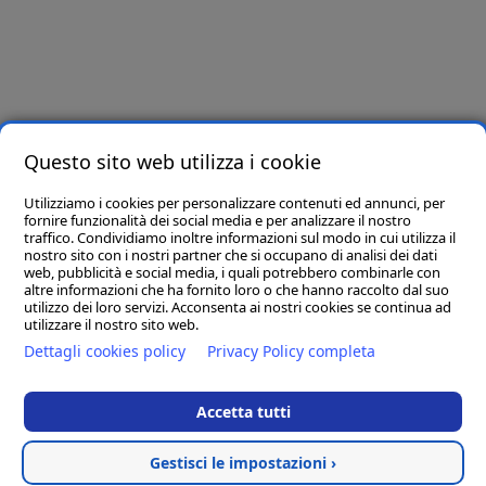
Iscriviti e riceverai per primo offerte e novità!
Letta e compresa l’informativa privacy presente in
questo link
, ai sensi dell’art. 6
del Regolamento Europeo in materia di Protezione dei Dati n. 679/2016, dichiaro di
essere maggiore di 16 anni e presto il consenso all’utilizzo dei miei dati per finalità
Questo sito web utilizza i cookie
promozionali.
Utilizziamo i cookies per personalizzare contenuti ed annunci, per
Seguici su
fornire funzionalità dei social media e per analizzare il nostro
traffico. Condividiamo inoltre informazioni sul modo in cui utilizza il
nostro sito con i nostri partner che si occupano di analisi dei dati
web, pubblicità e social media, i quali potrebbero combinarle con
altre informazioni che ha fornito loro o che hanno raccolto dal suo
utilizzo dei loro servizi. Acconsenta ai nostri cookies se continua ad
utilizzare il nostro sito web.
Dettagli cookies policy
Privacy Policy completa
Accetta tutti
D.M. Arreda srl
- Sede Legale: 83036 MIRABELLA ECLANO (AV) VIA
PORTA DI FERRO SNC
Gestisci le impostazioni ›
P.IVA 02965170646 - Numero REA AV - 195688 - Capitale