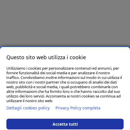
Newsletter
Iscriviti e riceverai per primo offerte e novità!
Letta e compresa l’informativa privacy presente in
questo link
, ai sensi dell’art. 6
del Regolamento Europeo in materia di Protezione dei Dati n. 679/2016, dichiaro di
essere maggiore di 16 anni e presto il consenso all’utilizzo dei miei dati per finalità
Questo sito web utilizza i cookie
promozionali.
Utilizziamo i cookies per personalizzare contenuti ed annunci, per
Seguici su
fornire funzionalità dei social media e per analizzare il nostro
traffico. Condividiamo inoltre informazioni sul modo in cui utilizza il
nostro sito con i nostri partner che si occupano di analisi dei dati
web, pubblicità e social media, i quali potrebbero combinarle con
altre informazioni che ha fornito loro o che hanno raccolto dal suo
utilizzo dei loro servizi. Acconsenta ai nostri cookies se continua ad
utilizzare il nostro sito web.
Dettagli cookies policy
Privacy Policy completa
Accetta tutti
D.M. Arreda srl
- Sede Legale: 83036 MIRABELLA ECLANO (AV) VIA